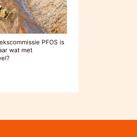
ekscommissie PFOS is
aar wat met
el?