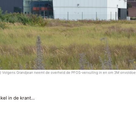
 Volgens Grandjean neemt de overheid de PFOS-vervuiling in en om 3M onvoldoen
ikel in de krant…