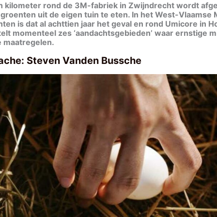
ien kilometer rond de 3M-fabriek in Zwijndrecht wordt af
 groenten uit de eigen tuin te eten. In het West-Vlaamse
n is dat al achttien jaar het geval en rond Umicore in 
telt momenteel zes ‘aandachtsgebieden’ waar ernstige mi
ve maatregelen.
pache: Steven Vanden Bussche