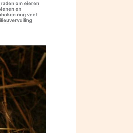
geraden om eieren
 Menen en
Hoboken nog veel
lieuvervuiling