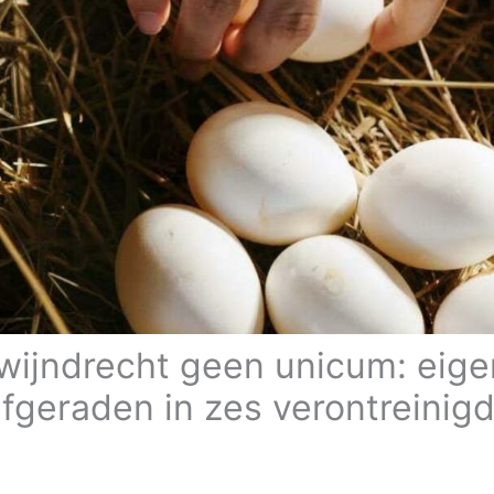
wijndrecht geen unicum: eig
afgeraden in zes verontreinig