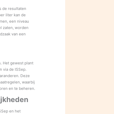
s de resultaten
r liter kan de
omen, een niveau
l zaten, worden
odzaak van een
s. Het gewest plant
 via de ISSep.
garanderen. Deze
aatregelen, waarbij
oren en te beheren.
ijkheden
ISSep en het