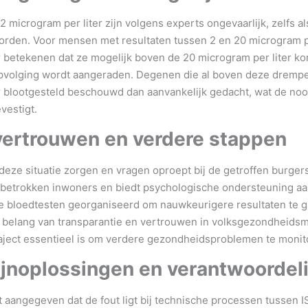
microgram per liter zijn volgens experts ongevaarlijk, zelfs al
rden. Voor mensen met resultaten tussen 2 en 20 microgram pe
 betekenen dat ze mogelijk boven de 20 microgram per liter k
volging wordt aangeraden. Degenen die al boven deze drempe
r blootgesteld beschouwd dan aanvankelijk gedacht, wat de no
vestigt.
vertrouwen en verdere stappen
t deze situatie zorgen en vragen oproept bij de getroffen burger
betrokken inwoners en biedt psychologische ondersteuning aan
 bloedtesten georganiseerd om nauwkeurigere resultaten te 
t belang van transparantie en vertrouwen in volksgezondheidsm
aject essentieel is om verdere gezondheidsproblemen te monit
jnoplossingen en verantwoordel
 aangegeven dat de fout ligt bij technische processen tussen 