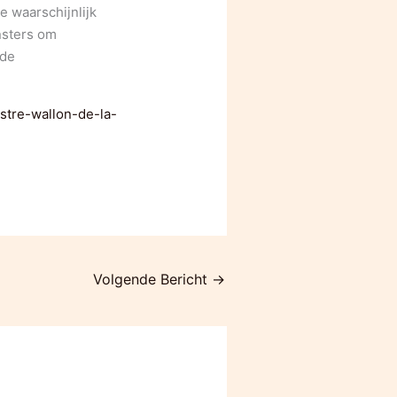
e waarschijnlijk
nsters om
 de
istre-wallon-de-la-
Volgende Bericht
→