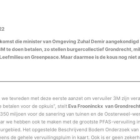
22
omst die minister van Omgeving Zuhal Demir aangekondigd he
3M te doen betalen, zo stellen burgercollectief Grondrecht, m
Leefmilieu en Greenpeace. Maar daarmee is de kous nog niet a
we tevreden met deze eerste aanzet om vervuiler 3M zijn vera
 betalen voor de opkuis”, stelt
Eva Frooninckx van Grondrech
 350 miljoen voor de sanering van tuinen en de Oosterweel-werf 
aar we hebben ook te maken met de grootste PFAS-vervuiling in
urgebied. Het opgestelde Beschrijvend Bodem Onderzoek van 
eens de gehele vervuilingspluim in kaart. Ook is er geen zekerh