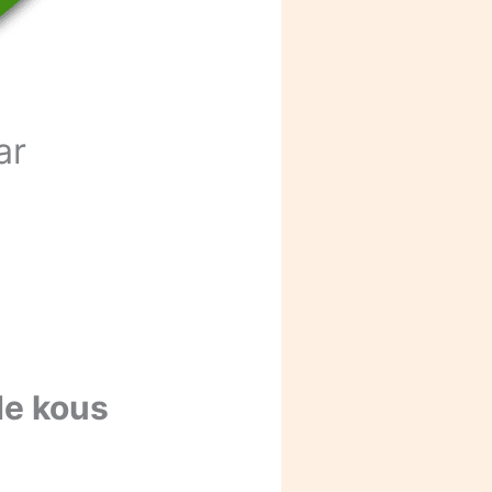
ar
de kous