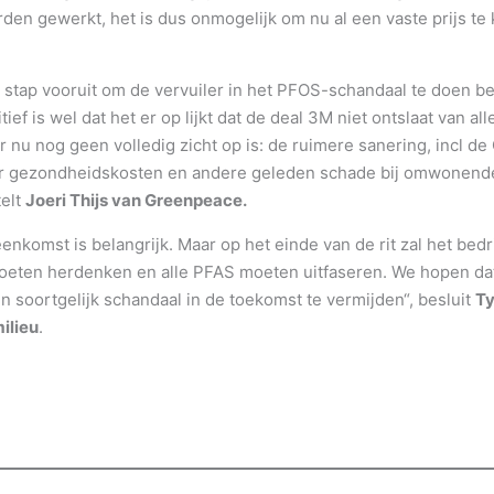
n gewerkt, het is dus onmogelijk om nu al een vaste prijs te 
ke stap vooruit om de vervuiler in het PFOS-schandaal te doen b
itief is wel dat het er op lijkt dat de deal 3M niet ontslaat van a
r nu nog geen volledig zicht op is: de ruimere sanering, incl d
or gezondheidskosten en andere geleden schade bij omwonende
telt
Joeri Thijs van Greenpeace.
nkomst is belangrijk. Maar op het einde van de rit zal het bedri
eten herdenken en alle PFAS moeten uitfaseren. We hopen dat
 soortgelijk schandaal in de toekomst te vermijden“, besluit
Ty
ilieu
.