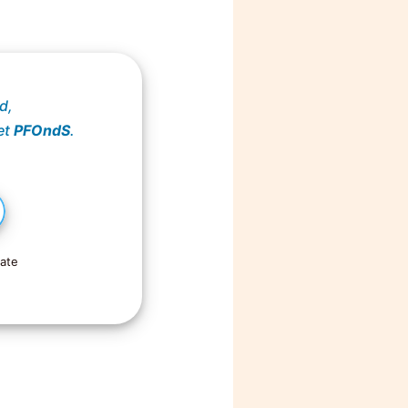
d,
het
PFOndS
.
mate