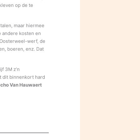
kleven op de te
etalen, maar hiermee
lle andere kosten en
e Oosterweel-werf, de
n, boeren, enz. Dat
jf 3M z’n
 dit binnenkort hard
cho Van Hauwaert