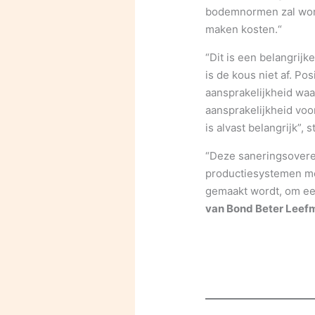
bodemnormen zal worde
maken kosten.“
“Dit is een belangrij
is de kous niet af. Pos
aansprakelijkheid waa
aansprakelijkheid vo
is alvast belangrijk”, s
“Deze saneringsoveree
productiesystemen mo
gemaakt wordt, om een
van Bond Beter Leefm