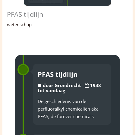
PFAS tijdlijn
wetenschap
PFAS tijdlijn
door Grondrecht
1938
tot vandaag
De geschiedenis van de
perfluoralkyl chemicaliën aka
PFAS, de forever chemicals