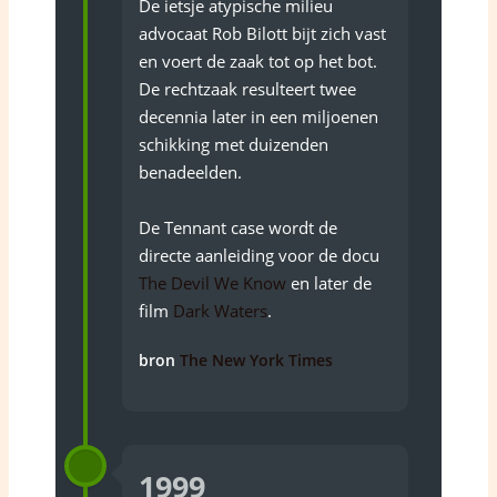
De ietsje atypische milieu
advocaat Rob Bilott bijt zich vast
en voert de zaak tot op het bot.
De rechtzaak resulteert twee
decennia later in een miljoenen
schikking met duizenden
benadeelden.
De Tennant case wordt de
directe aanleiding voor de docu
The Devil We Know
en later de
film
Dark Waters
.
bron
The New York Times
1999