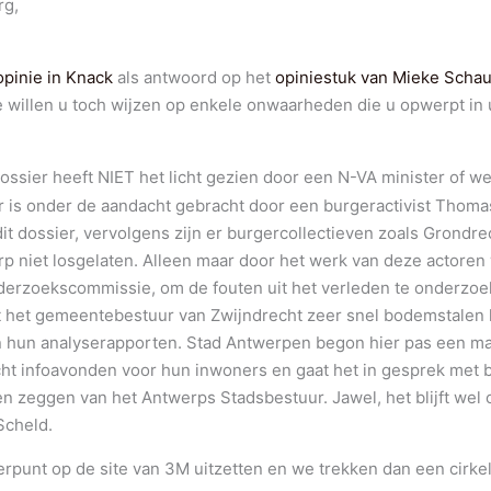
rg,
opinie in Knack
als antwoord op het
opiniestuk van Mieke Schau
willen u toch wijzen op enkele onwaarheden die u opwerpt in u
ssier heeft NIET het licht gezien door een N-VA minister of we
 is onder de aandacht gebracht door een burgeractivist Thoma
it dossier, vervolgens zijn er burgercollectieven zoals Grondre
p niet losgelaten. Alleen maar door het werk van deze actoren
derzoekscommissie, om de fouten uit het verleden te onderzo
 het gemeentebestuur van Zwijndrecht zeer snel bodemstalen h
n hun analyserapporten. Stad Antwerpen begon hier pas een ma
ht infoavonden voor hun inwoners en gaat het in gesprek met b
en zeggen van het Antwerps Stadsbestuur. Jawel, het blijft wel 
Scheld.
erpunt op de site van 3M uitzetten en we trekken dan een cirk