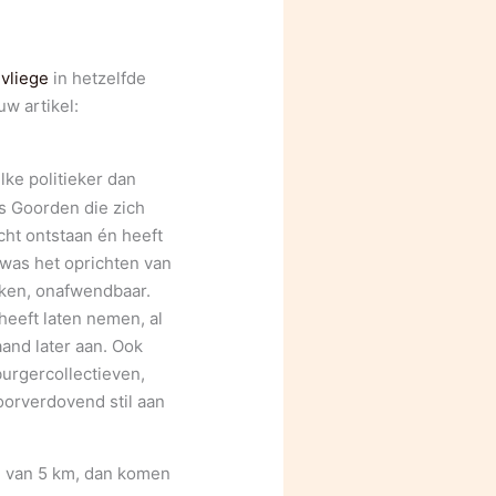
vliege
in hetzelfde
w artikel:
lke politieker dan
s Goorden die zich
cht ontstaan én heeft
 was het oprichten van
eken, onafwendbaar.
eeft laten nemen, al
and later aan. Ook
urgercollectieven,
oorverdovend stil aan
el van 5 km, dan komen