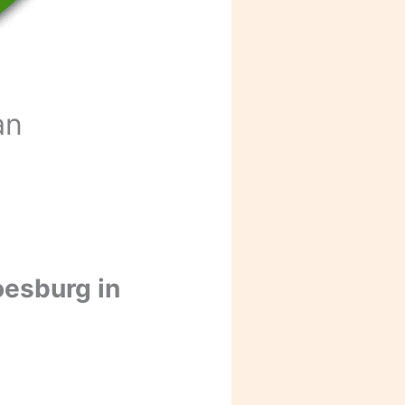
an
oesburg in