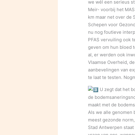
we wél een serieus st
Meir- voorbij het MAS 
km maar net over de 
Schepen voor Gezondhe
nu nog foutieve inter
PFAS vervuiling ook t
geven om hun bloed te
al, er werden ook inw
Vlaamse Overheid, de
aanbevelingen van ex
te laat te testen. No
U zegt dat het b
de bodemsaneringsnorm
maakt met de bodemsa
Als we alle genomen 
meest gezonde norm, 
Stad Antwerpen staat 
vraag van ons, wannee