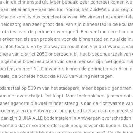
uk in de binnenstad uit. Meer bepaald zeer concreet komen we 
aan het eilandje – aan den Bell voorbij het ZuidWat u dus zegt 
Schelde komt is dus compleet onwaar. We vinden het enorm tele
idszorg een zeer groot deel van zijn binnenstad in de kou laat
pretaties over de perimeter weergeeft. Een veel mooiere houdi
e erkennen als een probleem voor de binnenstad en nu al de in
 laten testen. En by the way de resultaten van de inwoners van
oners van district 2050 onderzocht bij het bloedonderzoek van
 algemene bloedresultaten van deze mensen zijn niet goed. Ha
perten, en geef ALLE inwoners binnen de perimeter van 5 km 
gmaals, de Schelde houdt de PFAS vervuiling niet tegen.
odemstaal op 500 m van het stadspark, meer bepaald genomen i
 niet overschrijdt. Dat klopt. Maar toch ook heel jammer dat u
neringsnorm die veel minder streng is dan de richtwaarde van
bodemstalen op Antwerps grondgebied toetsen aan de meest s
dan zijn BIJNA ALLE bodemstalen in Antwerpen overschreden.
vermeld dat er verder onderzoek nodig is voor de bodem. Dus 
r komen eindelijk hier de verdere resultaten van? We zijn int