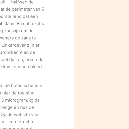
uit: – halfweg de
dat de perimeter van 5
urstellend dat een
 staan. En dat u zelfs
ng zou zijn om de
woners de kans te
 Linkeroever zijn er
 Grondrecht en de
ndel dus nu, erken de
de kans om hun bloed
n de botanische tuin,
 hier de toetsing
 3 microgram/kg ds.
trenge en dus de
 Op de website van
hier een terechte
ussen meer dan 4