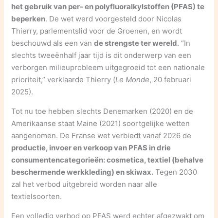
het gebruik van per- en polyfluoralkylstoffen (PFAS) te
beperken
. De wet werd voorgesteld door Nicolas
Thierry, parlementslid voor de Groenen, en wordt
beschouwd als een van
de strengste ter wereld
. “In
slechts tweeënhalf jaar tijd is dit onderwerp van een
verborgen milieuprobleem uitgegroeid tot een nationale
prioriteit,” verklaarde Thierry (
Le Monde
, 20 februari
2025).
Tot nu toe hebben slechts Denemarken (2020) en de
Amerikaanse staat Maine (2021) soortgelijke wetten
aangenomen. De Franse wet verbiedt vanaf 2026 de
productie, invoer en verkoop van PFAS in drie
consumentencategorieën: cosmetica, textiel (behalve
beschermende werkkleding) en skiwax.
Tegen 2030
zal het verbod uitgebreid worden naar alle
textielsoorten.
Een volledig verbod op PFAS werd echter afgezwakt om