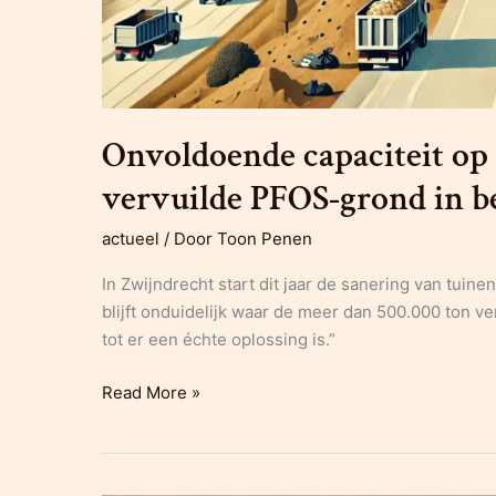
Onvoldoende capaciteit op 
vervuilde PFOS-grond in 
actueel
/ Door
Toon Penen
In Zwijndrecht start dit jaar de sanering van tuin
blijft onduidelijk waar de meer dan 500.000 ton v
tot er een échte oplossing is.”
Onvoldoende
Read More »
capaciteit
op
stortplaatsen,