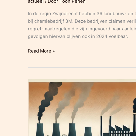
actueel
/ Door
Toon Penen
In de regio Zwijndrecht hebben 39 landbouw- en
bij chemiebedrijf 3M. Deze bedrijven claimen ve
regret-maatregelen die zijn ingevoerd naar aanle
gevolgen hiervan blijven ook in 2024 voelbaar.
39
Read More »
Land-
en
tuinbouwbedrijven
richten
schadeclaims
aan
3M
in
Zwijndrecht