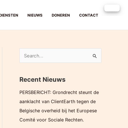
DIENSTEN
NIEUWS
DONEREN
CONTACT
Z
o
e
Recent Nieuws
k
e
PERSBERICHT: Grondrecht steunt de
n
aanklacht van ClientEarth tegen de
n
Belgische overheid bij het Europese
a
Comité voor Sociale Rechten.
a