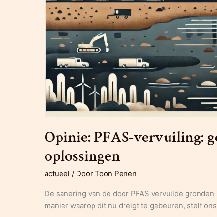
Opinie: PFAS-vervuiling: g
oplossingen
actueel
/ Door
Toon Penen
De sanering van de door PFAS vervuilde gronden i
manier waarop dit nu dreigt te gebeuren, stelt ons