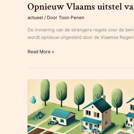
Opnieuw Vlaams uitstel va
actueel
/ Door
Toon Penen
De invoering van de strengere regels voor de be
wordt opnieuw uitgesteld door de Vlaamse Regeri
Opnieuw
Read More »
Vlaams
uitstel
van
strengere
regels
rond
PFAS