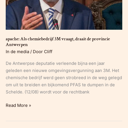
stoppen’
apache: Als chemiebedrijf 3M vraagt, draait de provincie
Antwerpen
In de media
/ Door
Cliff
De Antwerpse deputatie verleende bijna een jaar
geleden een nieuwe omgevingsvergunning aan 3M. Het
chemische bedrijf werd geen strobreed in de weg gelegd
om uit te breiden en bijkomend PFAS te dumpen in de
Schelde. (12/08) wordt voor de rechtbank
apache:
Read More »
Als
chemiebedrijf
3M