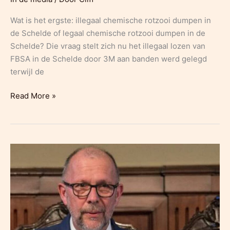
Wat is het ergste: illegaal chemische rotzooi dumpen in
de Schelde of legaal chemische rotzooi dumpen in de
Schelde? Die vraag stelt zich nu het illegaal lozen van
FBSA in de Schelde door 3M aan banden werd gelegd
terwijl de
apache:
Read More »
‘Lozing
PFBS
in
de
Schelde
zou
zo
snel
mogelijk
moeten