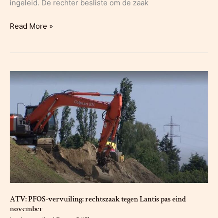
ingeleid. De rechter besliste om de zaak
Nieuwsblad:
Read More »
“De
zitting
was
een
circus”:
rechtszaak
van
Grondrecht
tegen
Lantis
over
PFOS-
vervuiling
pas
ATV: PFOS-vervuiling: rechtszaak tegen Lantis pas eind
november
eind