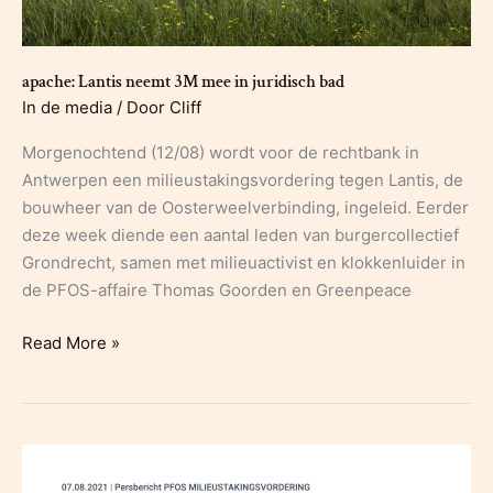
en
3M
nemen
apache: Lantis neemt 3M mee in juridisch bad
deel
In de media
/ Door
Cliff
aan
proces:
Morgenochtend (12/08) wordt voor de rechtbank in
“Dit
Antwerpen een milieustakingsvordering tegen Lantis, de
wordt
bouwheer van de Oosterweelverbinding, ingeleid. Eerder
een
deze week diende een aantal leden van burgercollectief
verhaal
Grondrecht, samen met milieuactivist en klokkenluider in
van
de PFOS-affaire Thomas Goorden en Greenpeace
David
tegen
apache:
Read More »
Goliath”
Lantis
neemt
3M
mee
in