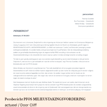
juridisch
bad
Persbericht PFOS MILIEUSTAKINGSVORDERING
actueel
/ Door
Cliff