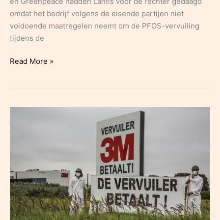
en Greenpeace hadden Lantis voor de rechter gedaagd
omdat het bedrijf volgens de eisende partijen niet
voldoende maatregelen neemt om de PFOS-vervuiling
tijdens de
HLN:
Read More »
Eerste
zittingsdag
van
rechtszaak
tegen
Lantis
uitgesteld:
ook
stad
Antwerpen,
Vlaams
gewest