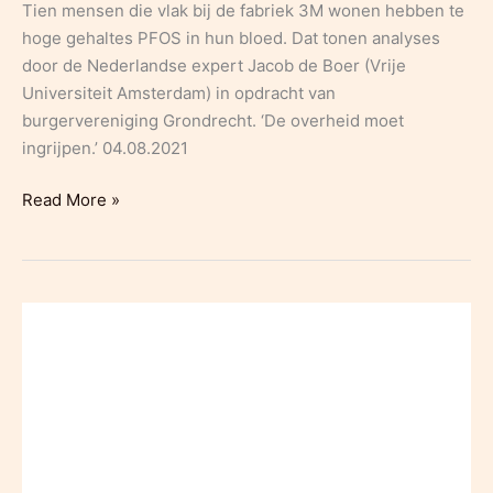
Tien mensen die vlak bij de fabriek 3M wonen hebben te
hoge gehaltes PFOS in hun bloed. Dat tonen analyses
door de Nederlandse expert Jacob de Boer (Vrije
Universiteit Amsterdam) in opdracht van
burgervereniging Grondrecht. ‘De overheid moet
ingrijpen.’ 04.08.2021
DM:
Read More »
Tot
168
keer
de
Europese
drempel:
‘ongezien
hoge’
PFOS-
waarden