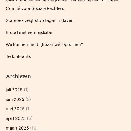
ClientEarth tegen de Belgische overheid bij het Europese
wij
n
het
Comité voor Sociale Rechten.
a
ook
Stabroek zegt stop tegen Indaver
a
niet
meer’
r
Brood met een bijsluiter
:
We kunnen het blijkbaar wél opruimen?
Teflonkoorts
Archieven
juli 2026
(1)
juni 2025
(3)
mei 2025
(1)
april 2025
(5)
maart 2025
(10)