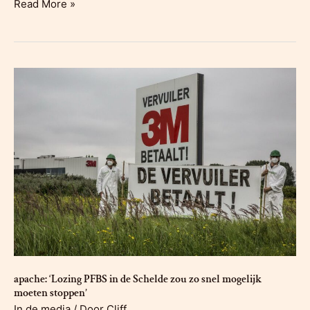
apache:
Read More »
Wie
gaat
de
Antwerpse
Scheldetol
ditmaal
afkopen?
apache: ‘Lozing PFBS in de Schelde zou zo snel mogelijk
moeten stoppen’
In de media
/ Door
Cliff