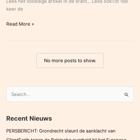
Lees het volledige artikel in de krant… Lees ookTot 168
keer de
DM:
Read More »
Interview
Eva
Frooninckx:
‘Als
No more posts to show.
de
overheid
3M
nu
Z
niet
o
op
e
het
matje
Recent Nieuws
k
roept,
e
PERSBERICHT: Grondrecht steunt de aanklacht van
weten
n