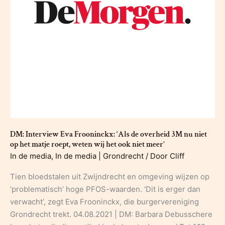
in
bloed
van
buren
3M
DM: Interview Eva Frooninckx: ‘Als de overheid 3M nu niet
op het matje roept, weten wij het ook niet meer’
In de media
,
In de media | Grondrecht
/ Door
Cliff
Tien bloedstalen uit Zwijndrecht en omgeving wijzen op
‘problematisch’ hoge PFOS-waarden. ‘Dit is erger dan
verwacht’, zegt Eva Frooninckx, die burgervereniging
Grondrecht trekt. 04.08.2021 | DM: Barbara Debusschere