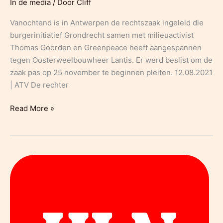
In de media
/ Door
Cliff
november
gepleit
Vanochtend is in Antwerpen de rechtszaak ingeleid die
burgerinitiatief Grondrecht samen met milieuactivist
Thomas Goorden en Greenpeace heeft aangespannen
tegen Oosterweelbouwheer Lantis. Er werd beslist om de
zaak pas op 25 november te beginnen pleiten. 12.08.2021
| ATV De rechter
ATV:
Read More »
PFOS-
vervuiling:
rechtszaak
tegen
Lantis
pas
eind
november