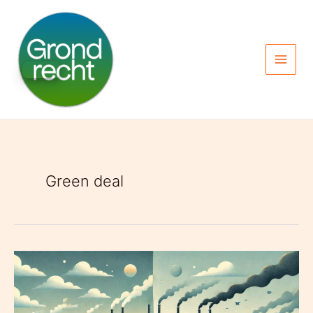
Spring
naar
de
inhoud
Green deal