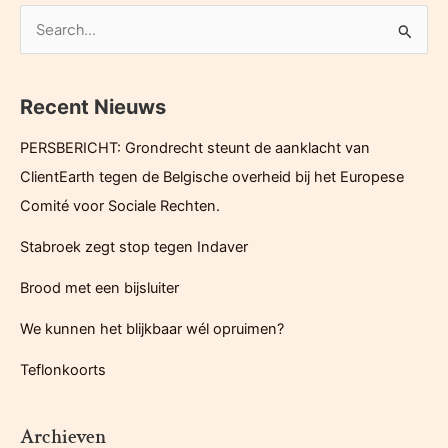
of
Z
gemiste
o
mogelijkheid?
e
Recent Nieuws
k
e
PERSBERICHT: Grondrecht steunt de aanklacht van
n
ClientEarth tegen de Belgische overheid bij het Europese
n
Comité voor Sociale Rechten.
a
Stabroek zegt stop tegen Indaver
a
r
Brood met een bijsluiter
:
We kunnen het blijkbaar wél opruimen?
Teflonkoorts
Archieven