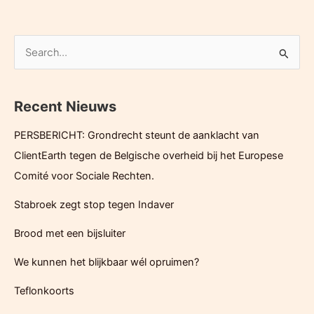
nog
steeds
niet
Z
in
o
de
e
mogelijkheid
Recent Nieuws
k
om
e
de
PERSBERICHT: Grondrecht steunt de aanklacht van
n
vergunning
ClientEarth tegen de Belgische overheid bij het Europese
van
n
Comité voor Sociale Rechten.
3M
a
met
Stabroek zegt stop tegen Indaver
a
TFA
r
Brood met een bijsluiter
te
:
controleren.
We kunnen het blijkbaar wél opruimen?
Teflonkoorts