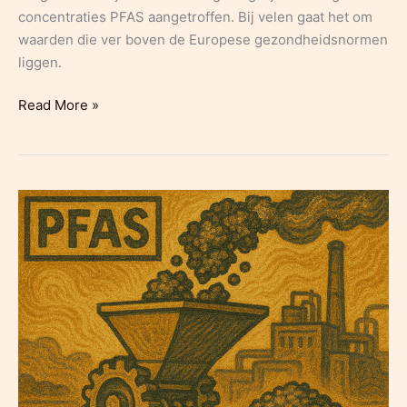
concentraties PFAS aangetroffen. Bij velen gaat het om
waarden die ver boven de Europese gezondheidsnormen
liggen.
‘forever
Read More »
chemicals’
en
een
zwijgende
overheid