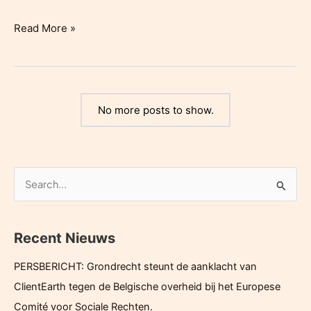
apache:
Read More »
De
Wever,
Weyts
en
No more posts to show.
Schauvliege
hebben
huizenhoog
PFAS-
Z
probleem
o
e
Recent Nieuws
k
e
PERSBERICHT: Grondrecht steunt de aanklacht van
n
ClientEarth tegen de Belgische overheid bij het Europese
n
Comité voor Sociale Rechten.