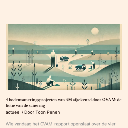
Zorg
raadt
aan
om
speelterreinen
van
gras
of
schors
te
voorzien
4 bodemsaneringsprojecten van 3M afgekeurd door OVAM: de
fictie van de sanering
actueel
/ Door
Toon Penen
Wie vandaag het OVAM-rapport openslaat over de vier