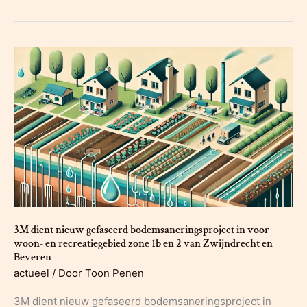
capaciteit
op
stortplaatsen,
dus
wil
3M
vervuilde
PFOS-
grond
in
bermen
3M dient nieuw gefaseerd bodemsaneringsproject in voor
woon- en recreatiegebied zone 1b en 2 van Zwijndrecht en
Beveren
actueel
/ Door
Toon Penen
3M dient nieuw gefaseerd bodemsaneringsproject in