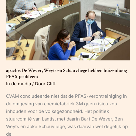
2
afgekeurd
door
OVAM
apache: De Wever, Weyts en Schauvliege hebben huizenhoog
PFAS-probleem
In de media
/ Door
Cliff
OVAM concludeerde niet dat de PFAS-verontreiniging in
de omgeving van chemiefabriek 3M geen risico zou
inhouden voor de volksgezondheid. Het politiek
stuurcomité van Lantis, met daarin Bart De Wever, Ben
Weyts en Joke Schauvliege, was daarvan wel degelijk op
de