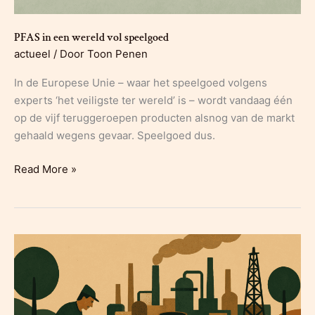
PFAS in een wereld vol speelgoed
actueel
/ Door
Toon Penen
In de Europese Unie – waar het speelgoed volgens
experts ‘het veiligste ter wereld’ is – wordt vandaag één
op de vijf teruggeroepen producten alsnog van de markt
gehaald wegens gevaar. Speelgoed dus.
PFAS
Read More »
in
een
wereld
vol
speelgoed