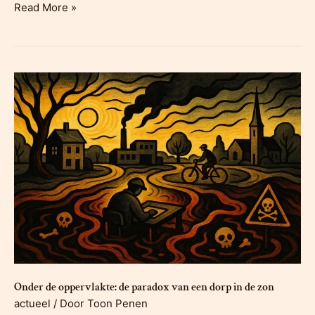
Van
Read More »
‘forever
chemicals’
naar
circulaire
grondstof:
eindelijk
goed
nieuws
over
PFAS
Onder de oppervlakte: de paradox van een dorp in de zon
actueel
/ Door
Toon Penen