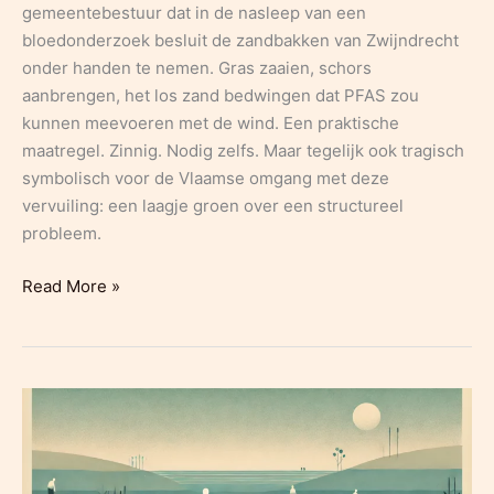
gemeentebestuur dat in de nasleep van een
bloedonderzoek besluit de zandbakken van Zwijndrecht
onder handen te nemen. Gras zaaien, schors
aanbrengen, het los zand bedwingen dat PFAS zou
kunnen meevoeren met de wind. Een praktische
maatregel. Zinnig. Nodig zelfs. Maar tegelijk ook tragisch
symbolisch voor de Vlaamse omgang met deze
vervuiling: een laagje groen over een structureel
probleem.
Departement
Read More »
Zorg
raadt
aan
om
speelterreinen
van
gras