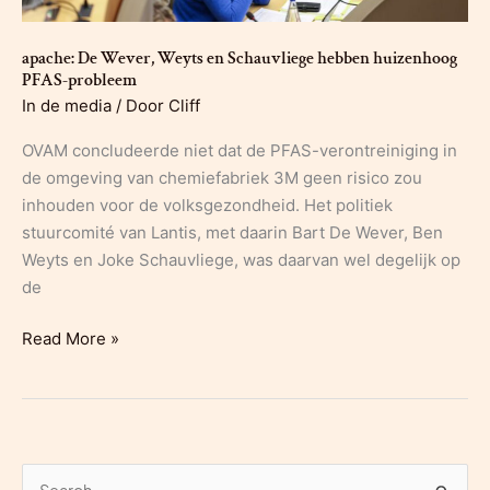
apache: De Wever, Weyts en Schauvliege hebben huizenhoog
PFAS-probleem
In de media
/ Door
Cliff
OVAM concludeerde niet dat de PFAS-verontreiniging in
de omgeving van chemiefabriek 3M geen risico zou
inhouden voor de volksgezondheid. Het politiek
stuurcomité van Lantis, met daarin Bart De Wever, Ben
Weyts en Joke Schauvliege, was daarvan wel degelijk op
de
apache:
Read More »
De
Wever,
Weyts
en
Schauvliege
Z