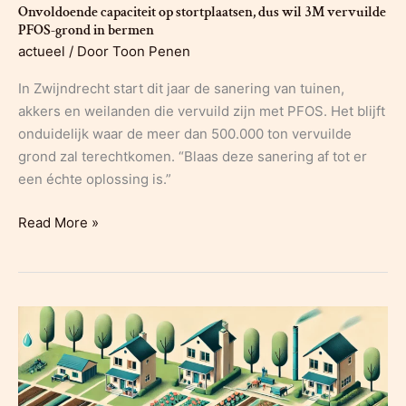
Onvoldoende capaciteit op stortplaatsen, dus wil 3M vervuilde
PFOS-grond in bermen
actueel
/ Door
Toon Penen
In Zwijndrecht start dit jaar de sanering van tuinen,
akkers en weilanden die vervuild zijn met PFOS. Het blijft
onduidelijk waar de meer dan 500.000 ton vervuilde
grond zal terechtkomen. “Blaas deze sanering af tot er
een échte oplossing is.”
Onvoldoende
Read More »
capaciteit
op
stortplaatsen,
dus
wil
3M
vervuilde
PFOS-