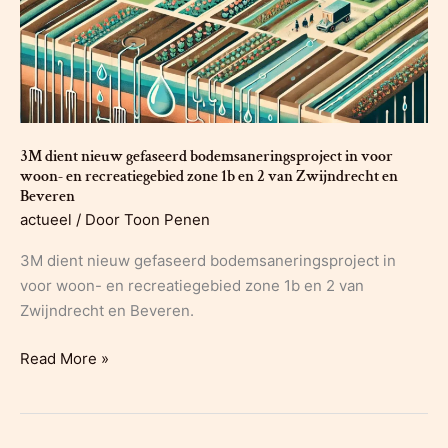
grond
in
bermen
3M dient nieuw gefaseerd bodemsaneringsproject in voor
woon- en recreatiegebied zone 1b en 2 van Zwijndrecht en
Beveren
actueel
/ Door
Toon Penen
3M dient nieuw gefaseerd bodemsaneringsproject in
voor woon- en recreatiegebied zone 1b en 2 van
Zwijndrecht en Beveren.
3M
Read More »
dient
nieuw
gefaseerd