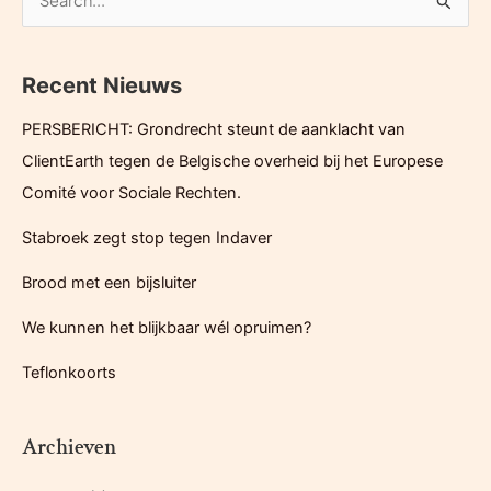
hebben
o
huizenhoog
e
PFAS-
Recent Nieuws
k
probleem
e
PERSBERICHT: Grondrecht steunt de aanklacht van
n
ClientEarth tegen de Belgische overheid bij het Europese
n
Comité voor Sociale Rechten.
a
Stabroek zegt stop tegen Indaver
a
r
Brood met een bijsluiter
:
We kunnen het blijkbaar wél opruimen?
Teflonkoorts
Archieven