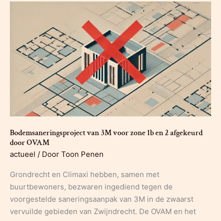
bodemsaneringsproject
in
voor
woon-
en
recreatiegebied
zone
1b
en
2
van
Bodemsaneringsproject van 3M voor zone 1b en 2 afgekeurd
Zwijndrecht
door OVAM
en
actueel
/ Door
Toon Penen
Beveren
Grondrecht en Climaxi hebben, samen met
buurtbewoners, bezwaren ingediend tegen de
voorgestelde saneringsaanpak van 3M in de zwaarst
vervuilde gebieden van Zwijndrecht. De OVAM en het