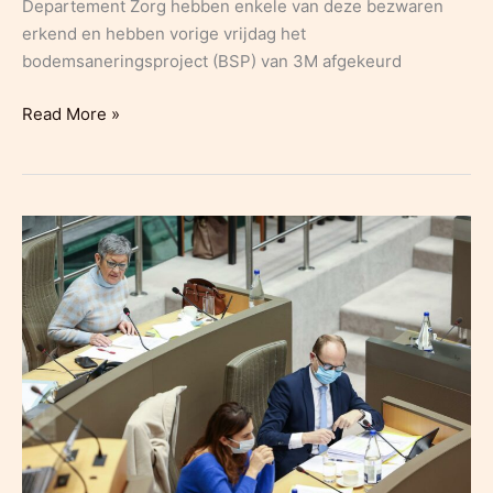
Departement Zorg hebben enkele van deze bezwaren
erkend en hebben vorige vrijdag het
bodemsaneringsproject (BSP) van 3M afgekeurd
Bodemsaneringsproject
Read More »
van
3M
voor
zone
1b
en
2
afgekeurd
door
OVAM