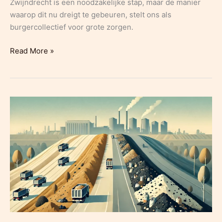
Zwijndrecht is een noodzakelijke stap, maar de manier
waarop dit nu dreigt te gebeuren, stelt ons als
burgercollectief voor grote zorgen.
Opinie:
Read More »
PFAS-
vervuiling:
geen
ruimte
voor
halve
oplossingen