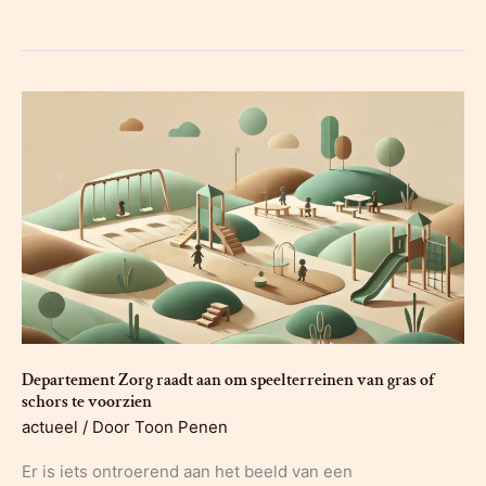
mesthoop
onder
het
tapijt
Departement Zorg raadt aan om speelterreinen van gras of
schors te voorzien
actueel
/ Door
Toon Penen
Er is iets ontroerend aan het beeld van een