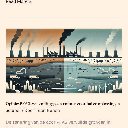
4
Read More »
bodemsaneringsprojecten
van
3M
afgekeurd
door
OVAM:
de
fictie
van
de
sanering
Opinie: PFAS-vervuiling: geen ruimte voor halve oplossingen
actueel
/ Door
Toon Penen
De sanering van de door PFAS vervuilde gronden in