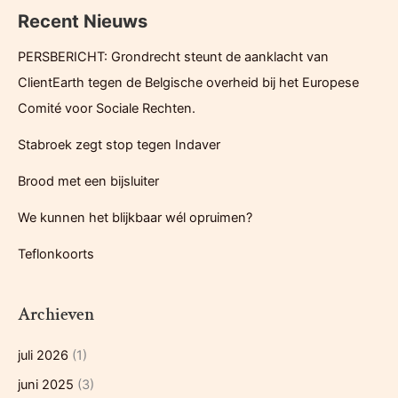
de
Recent Nieuws
k
Belgische
e
overheid
PERSBERICHT: Grondrecht steunt de aanklacht van
n
bij
ClientEarth tegen de Belgische overheid bij het Europese
het
n
Comité voor Sociale Rechten.
Europese
a
Comité
Stabroek zegt stop tegen Indaver
a
voor
r
Brood met een bijsluiter
Sociale
:
Rechten.
We kunnen het blijkbaar wél opruimen?
Teflonkoorts
Archieven
juli 2026
(1)
juni 2025
(3)