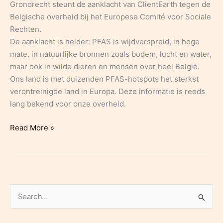
Grondrecht steunt de aanklacht van ClientEarth tegen de
Belgische overheid bij het Europese Comité voor Sociale
Rechten.
De aanklacht is helder: PFAS is wijdverspreid, in hoge
mate, in natuurlijke bronnen zoals bodem, lucht en water,
maar ook in wilde dieren en mensen over heel België.
Ons land is met duizenden PFAS-hotspots het sterkst
verontreinigde land in Europa. Deze informatie is reeds
lang bekend voor onze overheid.
PERSBERICHT:
Read More »
Grondrecht
steunt
de
aanklacht
van
Z
ClientEarth
o
tegen
e