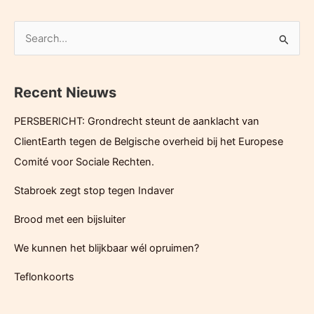
ruimte
voor
Z
halve
o
oplossingen
e
Recent Nieuws
k
e
PERSBERICHT: Grondrecht steunt de aanklacht van
n
ClientEarth tegen de Belgische overheid bij het Europese
n
Comité voor Sociale Rechten.
a
Stabroek zegt stop tegen Indaver
a
r
Brood met een bijsluiter
:
We kunnen het blijkbaar wél opruimen?
Teflonkoorts