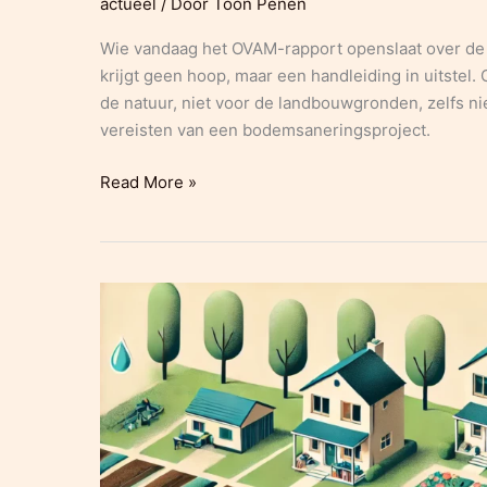
actueel
/ Door
Toon Penen
Wie vandaag het OVAM-rapport openslaat over de 
krijgt geen hoop, maar een handleiding in uitstel. 
de natuur, niet voor de landbouwgronden, zelfs n
vereisten van een bodemsaneringsproject.
4
Read More »
bodemsaneringsprojecten
van
3M
afgekeurd
door
OVAM:
de
fictie
van
de
sanering