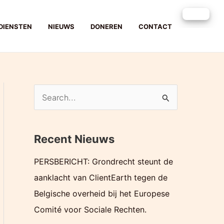
DIENSTEN
NIEUWS
DONEREN
CONTACT
Z
o
e
Recent Nieuws
k
e
PERSBERICHT: Grondrecht steunt de
n
aanklacht van ClientEarth tegen de
n
Belgische overheid bij het Europese
a
Comité voor Sociale Rechten.
a