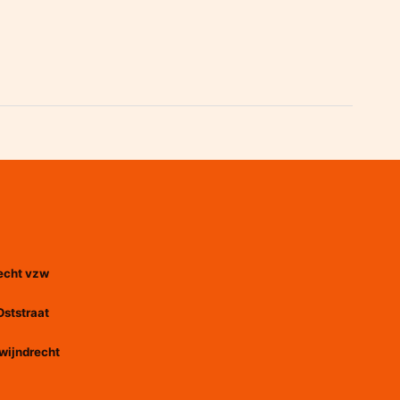
echt vzw
Oststraat
wijndrecht