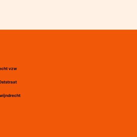
echt vzw
Oststraat
wijndrecht