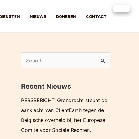
DIENSTEN
NIEUWS
DONEREN
CONTACT
Z
o
e
Recent Nieuws
k
e
PERSBERICHT: Grondrecht steunt de
n
aanklacht van ClientEarth tegen de
n
Belgische overheid bij het Europese
a
Comité voor Sociale Rechten.
a