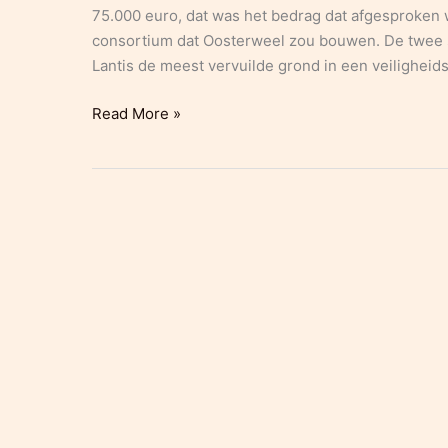
75.000 euro, dat was het bedrag dat afgesproken 
consortium dat Oosterweel zou bouwen. De twee s
Lantis de meest vervuilde grond in een veilighei
HLN:
Read More »
“Milieu-
inspectie
blaast
dading
tussen
3M
en
Lantis
op”