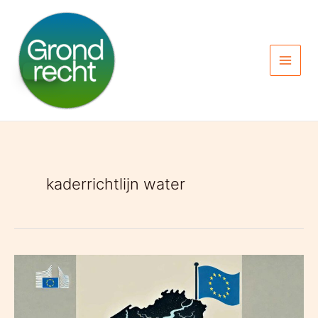
Spring
naar
de
inhoud
kaderrichtlijn water