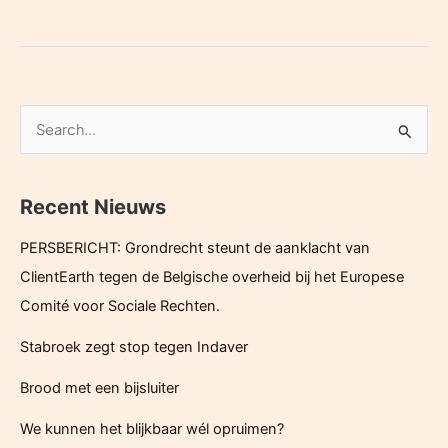
riskeert
boetes
van
EU
wegens
Z
slechte
o
waterkwaliteit
e
Recent Nieuws
k
e
PERSBERICHT: Grondrecht steunt de aanklacht van
n
ClientEarth tegen de Belgische overheid bij het Europese
n
Comité voor Sociale Rechten.
a
Stabroek zegt stop tegen Indaver
a
r
Brood met een bijsluiter
:
We kunnen het blijkbaar wél opruimen?