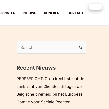
DIENSTEN
NIEUWS
DONEREN
CONTACT
Z
o
e
Recent Nieuws
k
e
PERSBERICHT: Grondrecht steunt de
n
aanklacht van ClientEarth tegen de
n
Belgische overheid bij het Europese
a
Comité voor Sociale Rechten.
a