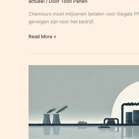
actueel
/ Door
Toon Penen
Chemours moet miljoenen betalen voor illegale PF
gevolgen zijn voor het bedrijf.
Chemours
Read More »
Riskeert
Miljoenenboete
voor
Illegale
PFAS-
Lozing
in
Zuid-
Holland