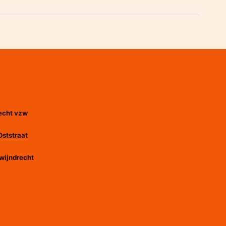
echt vzw
Oststraat
wijndrecht