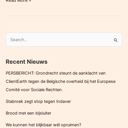
Read More »
vraagt
bijstelling
vergunningsvoorwaarden
3M
Z
o
e
Recent Nieuws
k
e
PERSBERICHT: Grondrecht steunt de aanklacht van
n
ClientEarth tegen de Belgische overheid bij het Europese
n
Comité voor Sociale Rechten.
a
Stabroek zegt stop tegen Indaver
a
r
Brood met een bijsluiter
:
We kunnen het blijkbaar wél opruimen?