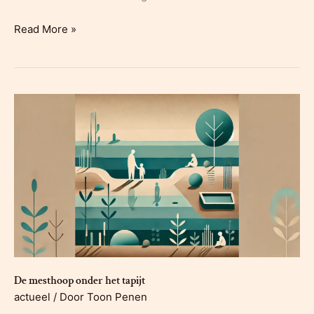
Zwijndrecht,
Read More »
waar
zelfs
de
lucht
vragen
oproept
De mesthoop onder het tapijt
actueel
/ Door
Toon Penen