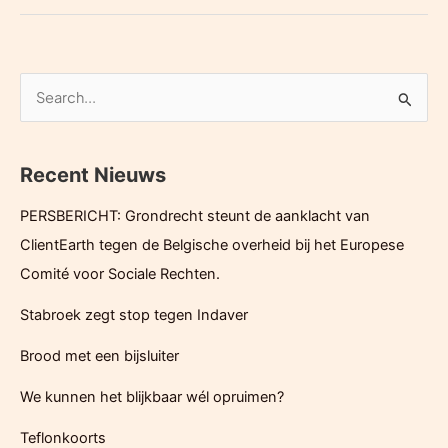
van
3M
afgekeurd
door
Z
OVAM:
o
de
e
fictie
Recent Nieuws
k
van
e
de
PERSBERICHT: Grondrecht steunt de aanklacht van
n
sanering
ClientEarth tegen de Belgische overheid bij het Europese
n
Comité voor Sociale Rechten.
a
Stabroek zegt stop tegen Indaver
a
r
Brood met een bijsluiter
:
We kunnen het blijkbaar wél opruimen?
Teflonkoorts