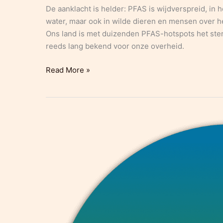
De aanklacht is helder: PFAS is wijdverspreid, in 
water, maar ook in wilde dieren en mensen over he
Ons land is met duizenden PFAS-hotspots het sterk
reeds lang bekend voor onze overheid.
PERSBERICHT:
Read More »
Grondrecht
steunt
de
aanklacht
van
ClientEarth
tegen
de
Belgische
overheid
bij
het