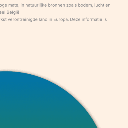
hoge mate, in natuurlijke bronnen zoals bodem, lucht en
el België.
st verontreinigde land in Europa. Deze informatie is