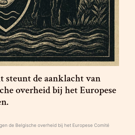
steunt de aanklacht van
sche overheid bij het Europese
en.
egen de Belgische overheid bij het Europese Comité