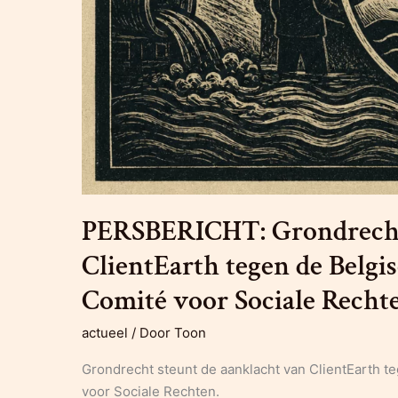
PERSBERICHT: Grondrecht 
ClientEarth tegen de Belgi
Comité voor Sociale Recht
actueel
/ Door
Toon
Grondrecht steunt de aanklacht van ClientEarth t
voor Sociale Rechten.