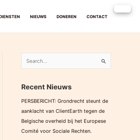
DIENSTEN
NIEUWS
DONEREN
CONTACT
Z
o
e
Recent Nieuws
k
e
PERSBERICHT: Grondrecht steunt de
n
aanklacht van ClientEarth tegen de
n
Belgische overheid bij het Europese
a
Comité voor Sociale Rechten.
a