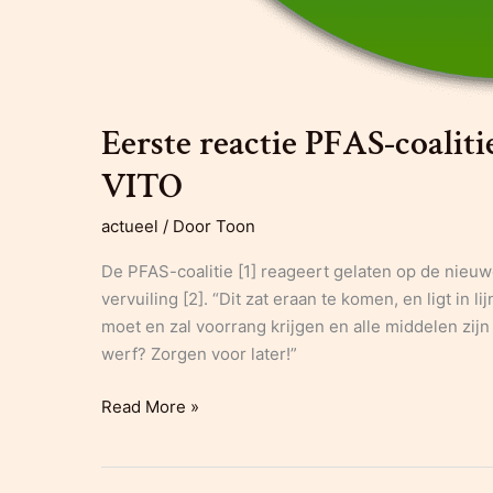
Eerste reactie PFAS-coalit
VITO
actueel
/ Door
Toon
De PFAS-coalitie [1] reageert gelaten op de nieu
vervuiling [2]. “Dit zat eraan te komen, en ligt in 
moet en zal voorrang krijgen en alle middelen zij
werf? Zorgen voor later!”
Eerste
Read More »
reactie
PFAS-
coalitie