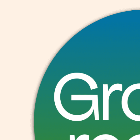
op
Oosterweel-
studie
door
VITO