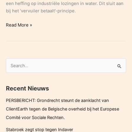
een heffing op industriële lozingen in water. Dit sluit aan
bij het ‘vervuiler betaalt’-principe.
Frankrijk
Read More »
neemt
strengere
PFAS-
wetgeving
aan:
Z
‘Een
o
van
e
de
Recent Nieuws
k
meest
e
ambitieuze
PERSBERICHT: Grondrecht steunt de aanklacht van
n
ter
ClientEarth tegen de Belgische overheid bij het Europese
wereld’
n
Comité voor Sociale Rechten.
a
Stabroek zegt stop tegen Indaver
a