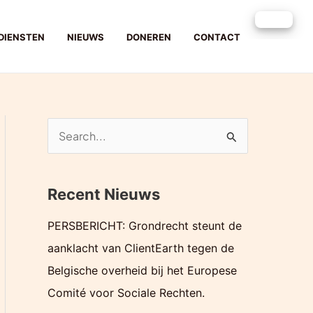
DIENSTEN
NIEUWS
DONEREN
CONTACT
Z
o
e
Recent Nieuws
k
e
PERSBERICHT: Grondrecht steunt de
n
aanklacht van ClientEarth tegen de
n
Belgische overheid bij het Europese
a
Comité voor Sociale Rechten.
a