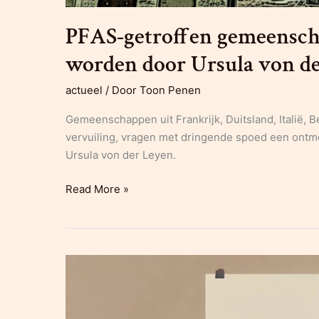
PFAS-getroffen gemeensch
worden door Ursula von d
actueel
/ Door
Toon Penen
Gemeenschappen uit Frankrijk, Duitsland, Italië, B
vervuiling, vragen met dringende spoed een ontm
Ursula von der Leyen.
PFAS-
Read More »
getroffen
gemeenschappen
eisen
gehoord
te
worden
door