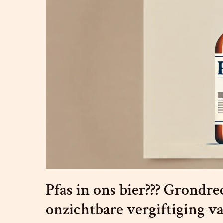
Ursula
von
der
Leyen
Pfas in ons bier??? Grondre
onzichtbare vergiftiging v