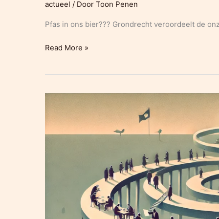
actueel
/ Door
Toon Penen
Pfas in ons bier??? Grondrecht veroordeelt de onz
Pfas
Read More »
in
ons
bier???
Grondrecht
veroordeelt de
onzichtbare
vergiftiging
van
ons
drinkwater