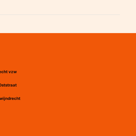
echt vzw
Oststraat
wijndrecht