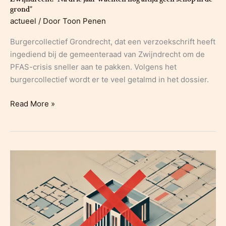
grond”
burgers?
actueel
/ Door
Toon Penen
Burgercollectief Grondrecht, dat een verzoekschrift heeft
ingediend bij de gemeenteraad van Zwijndrecht om de
PFAS-crisis sneller aan te pakken. Volgens het
burgercollectief wordt er te veel getalmd in het dossier.
Grondrecht
Read More »
vraagt
snellere
aanpak
van
PFAS-
crisis
in
Zwijndrecht:
“Na