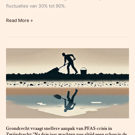
fluctuaties van 30% tot 90%.
Onderschatting
Read More »
van
de
resultaten
van
PFAS-
analyses
in
Wallonië:
wat
zijn
de
gevolgen
voor
de
Grondrecht vraagt snellere aanpak van PFAS-crisis in
betrokken
Zwijndrecht: “Na drie jaar wachten nog altijd geen schop in de