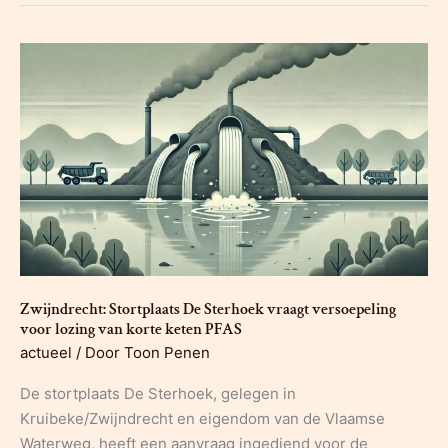
voor
zone
1b
en
2
afgekeurd
door
OVAM
Zwijndrecht: Stortplaats De Sterhoek vraagt versoepeling
voor lozing van korte keten PFAS
actueel
/ Door
Toon Penen
De stortplaats De Sterhoek, gelegen in
Kruibeke/Zwijndrecht en eigendom van de Vlaamse
Waterweg, heeft een aanvraag ingediend voor de