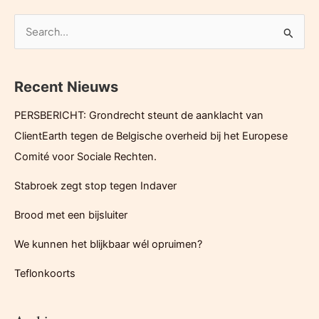
grondwater
in
Z
de
o
Schelde
e
bij
Recent Nieuws
k
bouw
e
Oosterweeltunnel
PERSBERICHT: Grondrecht steunt de aanklacht van
n
ClientEarth tegen de Belgische overheid bij het Europese
n
Comité voor Sociale Rechten.
a
Stabroek zegt stop tegen Indaver
a
r
Brood met een bijsluiter
:
We kunnen het blijkbaar wél opruimen?
Teflonkoorts