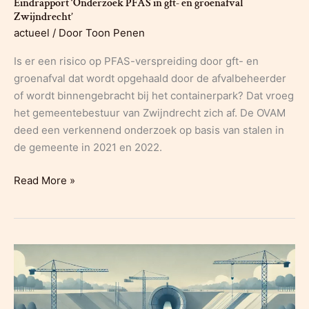
Eindrapport ‘Onderzoek PFAS in gft- en groenafval
Zwijndrecht’
actueel
/ Door
Toon Penen
Is er een risico op PFAS-verspreiding door gft- en
groenafval dat wordt opgehaald door de afvalbeheerder
of wordt binnengebracht bij het containerpark? Dat vroeg
het gemeentebestuur van Zwijndrecht zich af. De OVAM
deed een verkennend onderzoek op basis van stalen in
de gemeente in 2021 en 2022.
Eindrapport
Read More »
‘Onderzoek
PFAS
in
gft-
en
groenafval
Zwijndrecht’