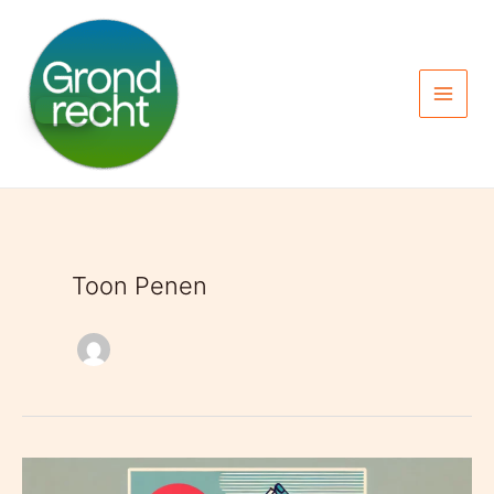
Spring
naar
de
inhoud
Toon Penen