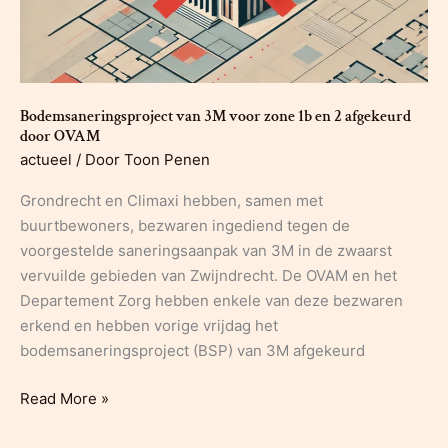
drie
jaar
wachten
nog
altijd
Bodemsaneringsproject van 3M voor zone 1b en 2 afgekeurd
geen
door OVAM
schop
actueel
/ Door
Toon Penen
in
Grondrecht en Climaxi hebben, samen met
de
buurtbewoners, bezwaren ingediend tegen de
grond”
voorgestelde saneringsaanpak van 3M in de zwaarst
vervuilde gebieden van Zwijndrecht. De OVAM en het
Departement Zorg hebben enkele van deze bezwaren
erkend en hebben vorige vrijdag het
bodemsaneringsproject (BSP) van 3M afgekeurd
Bodemsaneringsproject
Read More »
van
3M